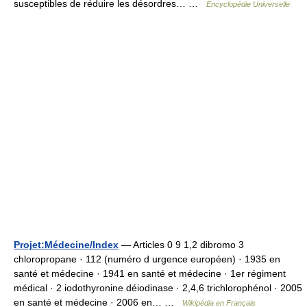
susceptibles de réduire les désordres… …
Encyclopédie Universelle
Projet:Médecine/Index
— Articles 0 9 1,2 dibromo 3
chloropropane · 112 (numéro d urgence européen) · 1935 en
santé et médecine · 1941 en santé et médecine · 1er régiment
médical · 2 iodothyronine déiodinase · 2,4,6 trichlorophénol · 2005
en santé et médecine · 2006 en… …
Wikipédia en Français