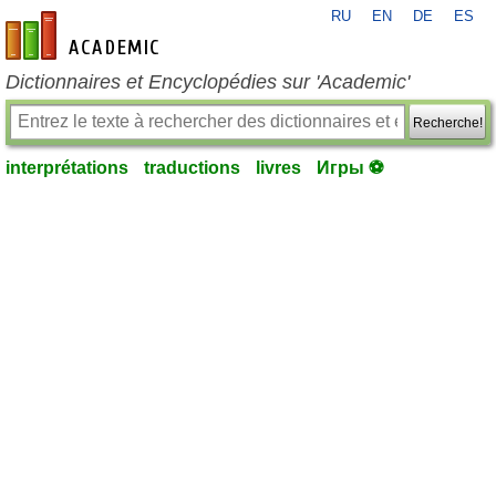
RU
EN
DE
ES
fr-academic.com
Dictionnaires et Encyclopédies sur 'Academic'
Recherche!
interprétations
traductions
livres
Игры ⚽