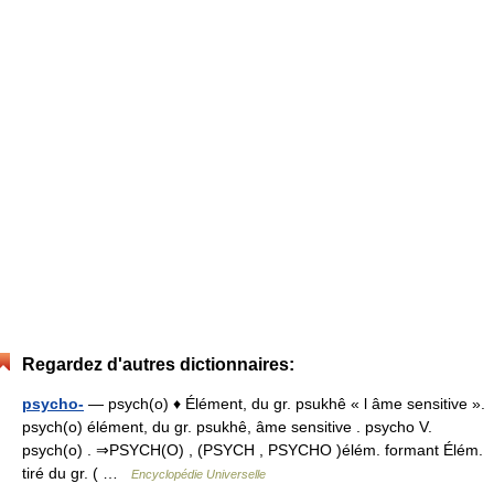
Regardez d'autres dictionnaires:
psycho-
— psych(o) ♦ Élément, du gr. psukhê « l âme sensitive ».
psych(o) élément, du gr. psukhê, âme sensitive . psycho V.
psych(o) . ⇒PSYCH(O) , (PSYCH , PSYCHO )élém. formant Élém.
tiré du gr. ( …
Encyclopédie Universelle