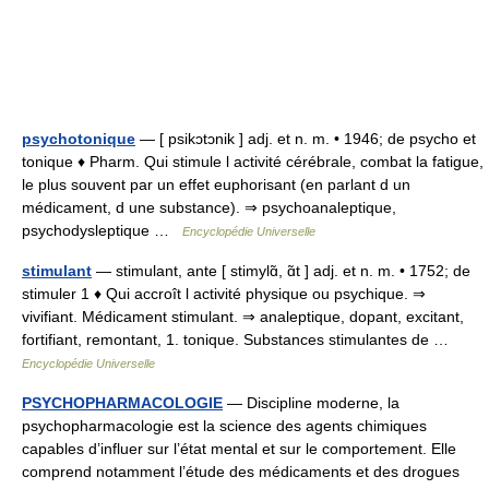
psychotonique
— [ psikɔtɔnik ] adj. et n. m. • 1946; de psycho et
tonique ♦ Pharm. Qui stimule l activité cérébrale, combat la fatigue,
le plus souvent par un effet euphorisant (en parlant d un
médicament, d une substance). ⇒ psychoanaleptique,
psychodysleptique …
Encyclopédie Universelle
stimulant
— stimulant, ante [ stimylɑ̃, ɑ̃t ] adj. et n. m. • 1752; de
stimuler 1 ♦ Qui accroît l activité physique ou psychique. ⇒
vivifiant. Médicament stimulant. ⇒ analeptique, dopant, excitant,
fortifiant, remontant, 1. tonique. Substances stimulantes de …
Encyclopédie Universelle
PSYCHOPHARMACOLOGIE
— Discipline moderne, la
psychopharmacologie est la science des agents chimiques
capables d’influer sur l’état mental et sur le comportement. Elle
comprend notamment l’étude des médicaments et des drogues