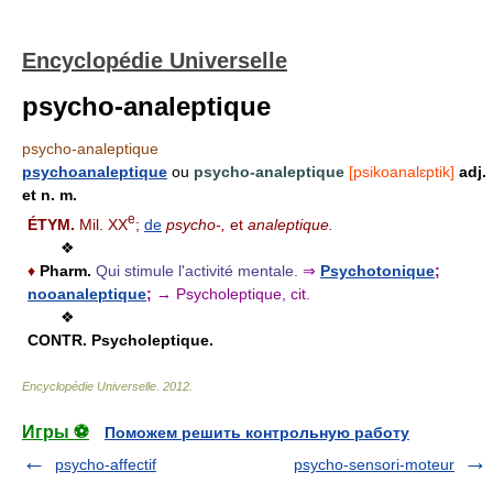
Encyclopédie Universelle
psycho-analeptique
psycho-analeptique
psychoanaleptique
ou
psycho-analeptique
[psikoanalɛptik]
adj.
et n. m.
e
ÉTYM.
Mil. XX
;
de
psycho-,
et
analeptique.
❖
♦
Pharm.
Qui stimule l'activité mentale.
⇒
Psychotonique
;
nooanaleptique
;
→ Psycholeptique, cit.
❖
CONTR.
Psycholeptique.
Encyclopédie Universelle
.
2012
.
Игры ⚽
Поможем решить контрольную работу
psycho-affectif
psycho-sensori-moteur