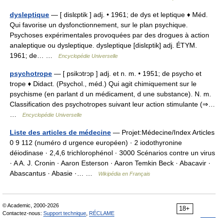
dysleptique
— [ dislɛptik ] adj. • 1961; de dys et leptique ♦ Méd.
Qui favorise un dysfonctionnement, sur le plan psychique.
Psychoses expérimentales provoquées par des drogues à action
analeptique ou dysleptique. dysleptique [dislɛptik] adj. ÉTYM.
1961; de… …
Encyclopédie Universelle
psychotrope
— [ psikɔtrɔp ] adj. et n. m. • 1951; de psycho et
trope ♦ Didact. (Psychol., méd.) Qui agit chimiquement sur le
psychisme (en parlant d un médicament, d une substance). N. m.
Classification des psychotropes suivant leur action stimulante (⇒…
…
Encyclopédie Universelle
Liste des articles de médecine
— Projet:Médecine/Index Articles
0 9 112 (numéro d urgence européen) · 2 iodothyronine
déiodinase · 2,4,6 trichlorophénol · 3000 Scénarios contre un virus
· A A. J. Cronin · Aaron Esterson · Aaron Temkin Beck · Abacavir ·
Abascantus · Abasie ·… …
Wikipédia en Français
© Academic, 2000-2026
18+
Contactez-nous:
Support technique
,
RÉCLAME