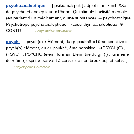
psychoanaleptique
— [ psikoanalɛptik ] adj. et n. m. • mil. XXe;
de psycho et analeptique ♦ Pharm. Qui stimule l activité mentale
(en parlant d un médicament, d une substance). ⇒ psychotonique.
Psychotrope psychoanaleptique. ⇒aussi thymoanaleptique. ⊗
CONTR.… …
Encyclopédie Universelle
psych-
— psych(o) ♦ Élément, du gr. psukhê « l âme sensitive ».
psych(o) élément, du gr. psukhê, âme sensitive . ⇒PSYCH(O) ,
(PSYCH , PSYCHO )élém. formant Élém. tiré du gr. ( ) , lui même
de « âme, esprit », servant à constr. de nombreux adj. et subst.,…
…
Encyclopédie Universelle